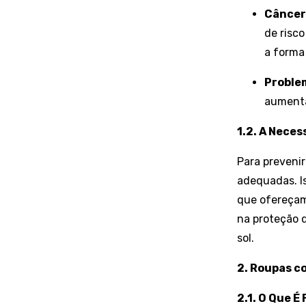
Câncer
de risc
a forma
Proble
aumenta
1.2. A Nece
Para preveni
adequadas. Is
que ofereçam
na proteção d
sol.
2. Roupas c
2.1. O Que É