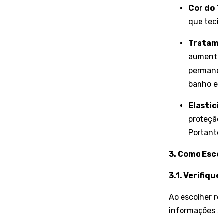
Cor do 
que tec
Tratam
aumenta
permane
banho e
Elasti
proteçã
Portanto
3. Como Esc
3.1. Verifiq
Ao escolher r
informações 