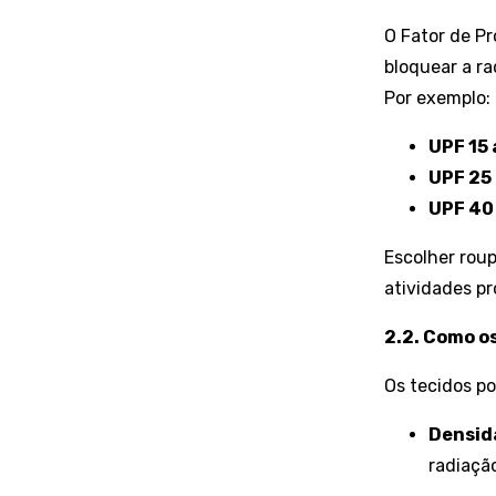
O Fator de P
bloquear a ra
Por exemplo:
UPF 15 
UPF 25 
UPF 40
Escolher rou
atividades pr
2.2. Como o
Os tecidos p
Densid
radiaçã