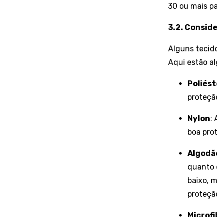
30 ou mais pa
3.2. Conside
Alguns tecid
Aqui estão al
Poliést
proteçã
Nylon
:
boa pro
Algodã
quanto 
baixo, 
proteçã
Microfi