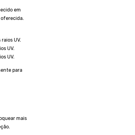
tecido em
 oferecida.
raios UV.
ios UV.
ios UV.
mente para
loquear mais
eção.