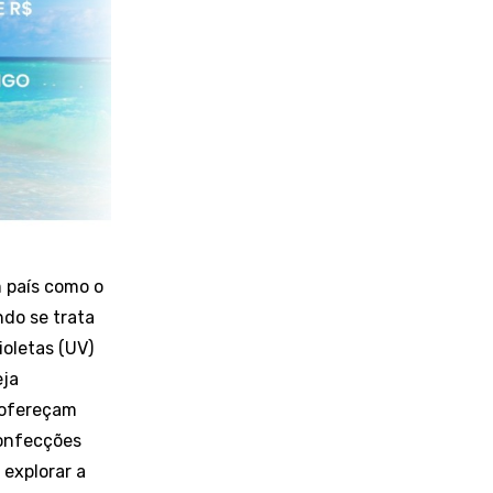
 país como o
ndo se trata
ioletas (UV)
eja
 ofereçam
confecções
explorar a