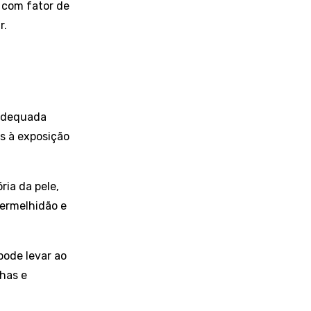
 com fator de
r.
 adequada
os à exposição
ria da pele,
vermelhidão e
pode levar ao
has e