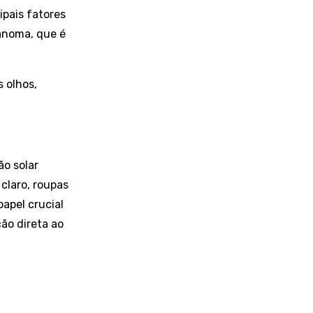
ipais fatores
lanoma, que é
 olhos,
ão solar
 claro, roupas
apel crucial
ção direta ao