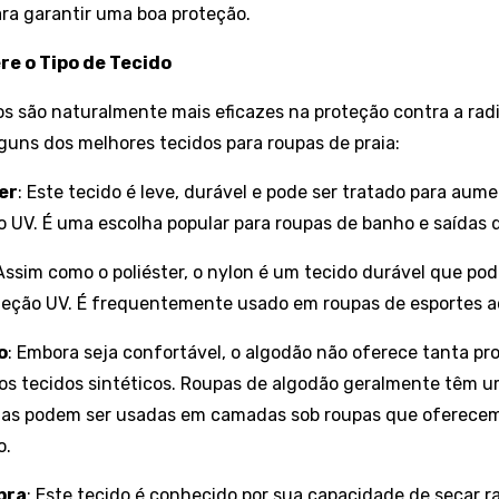
ra garantir uma boa proteção.
re o Tipo de Tecido
os são naturalmente mais eficazes na proteção contra a rad
guns dos melhores tecidos para roupas de praia:
er
: Este tecido é leve, durável e pode ser tratado para aum
o UV. É uma escolha popular para roupas de banho e saídas d
 Assim como o poliéster, o nylon é um tecido durável que po
teção UV. É frequentemente usado em roupas de esportes a
o
: Embora seja confortável, o algodão não oferece tanta pr
os tecidos sintéticos. Roupas de algodão geralmente têm 
mas podem ser usadas em camadas sob roupas que oferece
o.
bra
: Este tecido é conhecido por sua capacidade de secar 