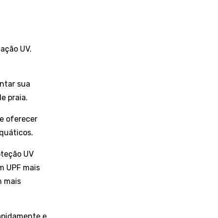
iação UV.
entar sua
e praia.
de oferecer
quáticos.
oteção UV
um UPF mais
m mais
rapidamente e