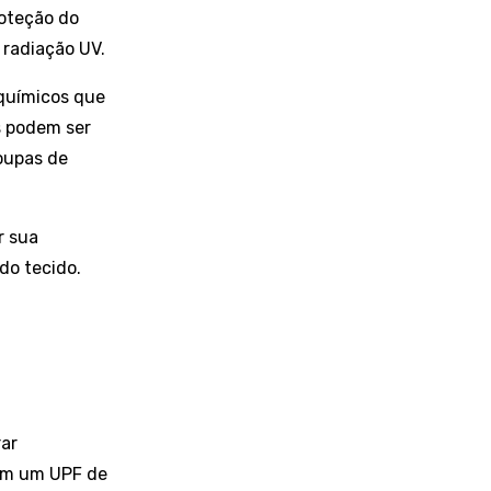
roteção do
 radiação UV.
 químicos que
s podem ser
oupas de
r sua
do tecido.
rar
ham um UPF de