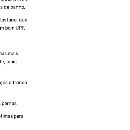
es de banho.
elastano, que
 um bom UPF.
upas mais
te, mais
ços e tronco
s pernas.
ótimas para