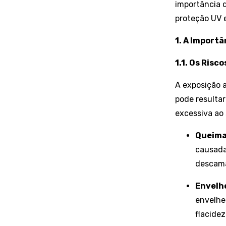
importância d
proteção UV e
1. A Importâ
1.1. Os Risc
A exposição a
pode resultar
excessiva ao 
Queima
causada
descama
Envelh
envelhe
flacidez