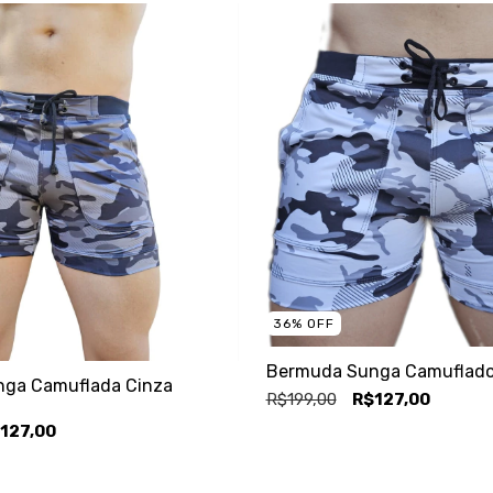
36
%
OFF
Bermuda Sunga Camuflado 
ga Camuflada Cinza
R$199,00
R$127,00
127,00