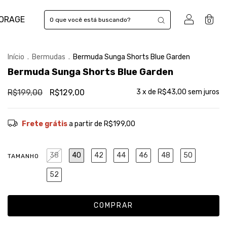
TORAGE
0
Início
.
Bermudas
.
Bermuda Sunga Shorts Blue Garden
Bermuda Sunga Shorts Blue Garden
R$199,00
R$129,00
3
x de
R$43,00
sem juros
Frete grátis
a partir de
R$199,00
38
40
42
44
46
48
50
TAMANHO
52