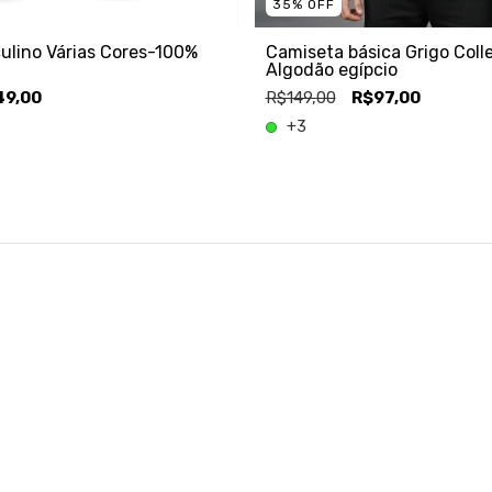
35
%
OFF
ulino Várias Cores-100%
Camiseta básica Grigo Coll
Algodão egípcio
49,00
R$149,00
R$97,00
+3