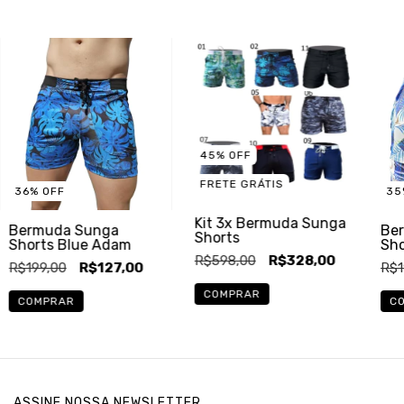
45
%
OFF
FRETE GRÁTIS
36
%
OFF
35
Kit 3x Bermuda Sunga
Bermuda Sunga
Be
Shorts
Shorts Blue Adam
Sho
R$598,00
R$328,00
R$199,00
R$127,00
R$1
COMPRAR
COMPRAR
C
ASSINE NOSSA NEWSLETTER