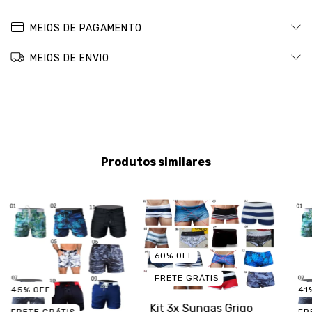
MEIOS DE PAGAMENTO
MEIOS DE ENVIO
Produtos similares
60
%
OFF
FRETE GRÁTIS
45
%
OFF
41
Kit 3x Sungas Grigo
FRETE GRÁTIS
FR