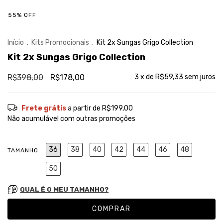
55
%
OFF
Início
.
Kits Promocionais
.
Kit 2x Sungas Grigo Collection
Kit 2x Sungas Grigo Collection
R$398,00
R$178,00
3
x de
R$59,33
sem juros
Frete grátis
a partir de
R$199,00
Não acumulável com outras promoções
36
38
40
42
44
46
48
TAMANHO
50
QUAL É O MEU TAMANHO?