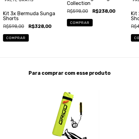
Collection
R$598,00
R$238,00
Kit 3x Bermuda Sunga
Kit
Shorts
Sho
COMPRAR
R$598,00
R$328,00
R$4
COMPRAR
C
Para comprar com esse produto